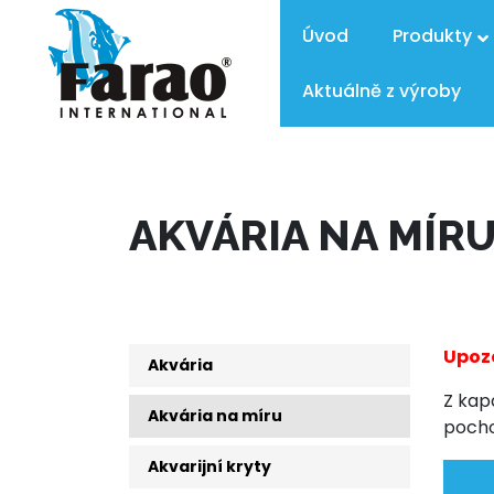
Úvod
Produkty
Aktuálně z výroby
AKVÁRIA NA MÍR
Upozo
Akvária
Z kap
Akvária na míru
pocho
Akvarijní kryty