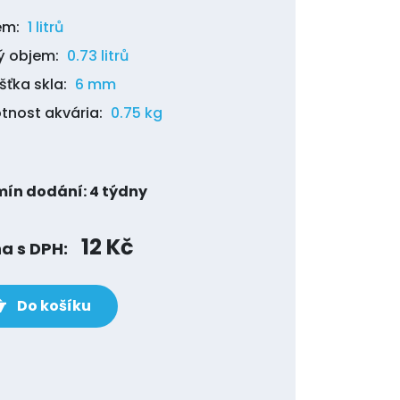
em:
1 litrů
ý objem:
0.73 litrů
šťka skla:
6 mm
nost akvária:
0.75 kg
mín dodání: 4 týdny
12 Kč
a s DPH:
Do košíku