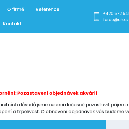
O firmě
Reference
+420 572 541
farao@uh.cz
Kontakt
U
rnění: Pozastavení objednávek akvárií
acitních důvodů jsme nuceni dočasně pozastavit příjem 
pení a trpělivost. O obnovení objednávek vás budeme v