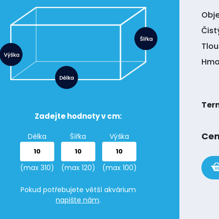
Obj
Čist
Tlou
Hmot
Ter
Zadejte hodnoty v cm:
Cen
Délka
Šířka
Výška
(max 310)
(max 120)
(max 100)
Pokud potřebujete větší akvárium
napište nám
.