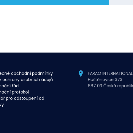
ecné obchodní podmínky
FARAO INTERNATIONAL s
y ochrany osobních údajů
Huštěnovice 373
mační řád
687 03 Česká republi
ační protokol
ář pro odstoupení od
vy