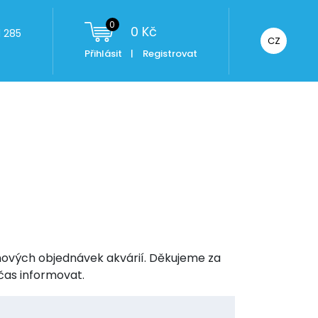
0
0
Kč
 285
CZ
Přihlásit
|
Registrovat
nových objednávek akvárií. Děkujeme za
čas informovat.