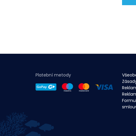
Platební metody
Všeob
Zásad
Rekla
Reklam
Formul
smlou