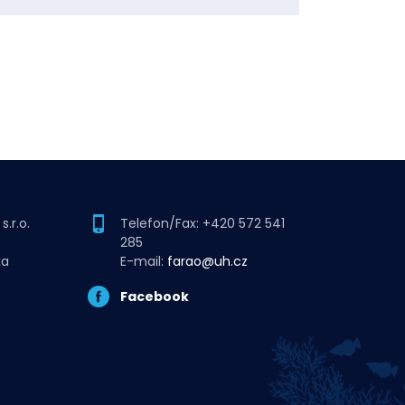
.r.o.
Telefon/Fax: +420 572 541
285
ka
E-mail:
farao@uh.cz
Facebook