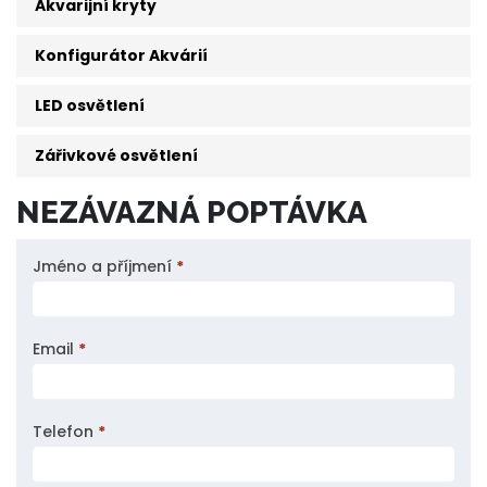
Akvarijní kryty
Konfigurátor Akvárií
LED osvětlení
Zářivkové osvětlení
NEZÁVAZNÁ POPTÁVKA
Nezávazná
Jméno a příjmení
*
poptávka
Email
*
Telefon
*