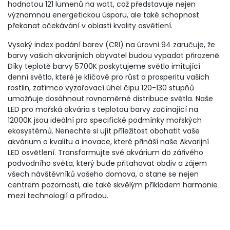
hodnotou 121 lumenů na watt, což představuje nejen
významnou energetickou úsporu, ale také schopnost
překonat očekávání v oblasti kvality osvětlení.
Vysoký index podání barev (CRI) na úrovni 94 zaručuje, že
barvy vašich akvarijních obyvatel budou vypadat přirozeně.
Díky teplotě barvy 5700K poskytujeme světlo imitující
denní světlo, které je klíčové pro růst a prosperitu vašich
rostlin, zatímco vyzařovací úhel čipu 120-130 stupňů
umožňuje dosáhnout rovnoměrné distribuce světla. Naše
LED pro mořská akvária s teplotou barvy začínající na
12000K jsou ideální pro specifické podmínky mořských
ekosystémů. Nenechte si ujít příležitost obohatit vaše
akvárium o kvalitu a inovace, které přináší naše Akvarijní
LED osvětlení. Transformujte své akvárium do zářivého
podvodního světa, který bude přitahovat obdiv a zájem
všech návštěvníků vašeho domova, a stane se nejen
centrem pozornosti, ale také skvělým příkladem harmonie
mezi technologií a přírodou.