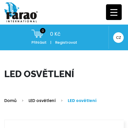
0
0
Kč
CZ
Přihlásit
|
Registrovat
LED OSVĚTLENÍ
Domů
>
LED osvětlení
>
LED osvětlení