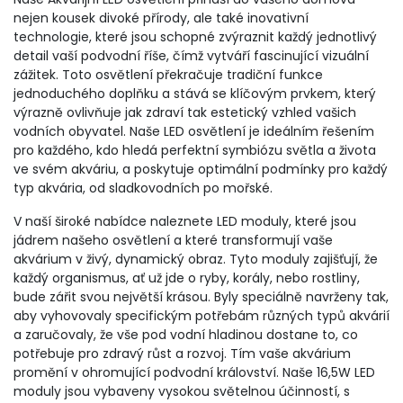
nejen kousek divoké přírody, ale také inovativní
technologie, které jsou schopné zvýraznit každý jednotlivý
detail vaší podvodní říše, čímž vytváří fascinující vizuální
zážitek. Toto osvětlení překračuje tradiční funkce
jednoduchého doplňku a stává se klíčovým prvkem, který
výrazně ovlivňuje jak zdraví tak estetický vzhled vašich
vodních obyvatel. Naše LED osvětlení je ideálním řešením
pro každého, kdo hledá perfektní symbiózu světla a života
ve svém akváriu, a poskytuje optimální podmínky pro každý
typ akvária, od sladkovodních po mořské.
V naší široké nabídce naleznete LED moduly, které jsou
jádrem našeho osvětlení a které transformují vaše
akvárium v živý, dynamický obraz. Tyto moduly zajišťují, že
každý organismus, ať už jde o ryby, korály, nebo rostliny,
bude zářit svou největší krásou. Byly speciálně navrženy tak,
aby vyhovovaly specifickým potřebám různých typů akvárií
a zaručovaly, že vše pod vodní hladinou dostane to, co
potřebuje pro zdravý růst a rozvoj. Tím vaše akvárium
promění v ohromující podvodní království. Naše 16,5W LED
moduly jsou vybaveny vysokou světelnou účinností, s