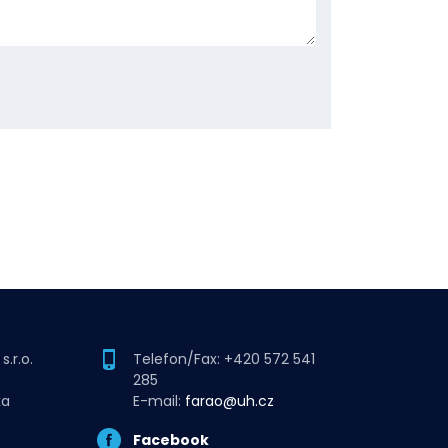
.r.o.
Telefon/Fax: +420 572 541
285
ka
E-mail:
farao@uh.cz
Facebook