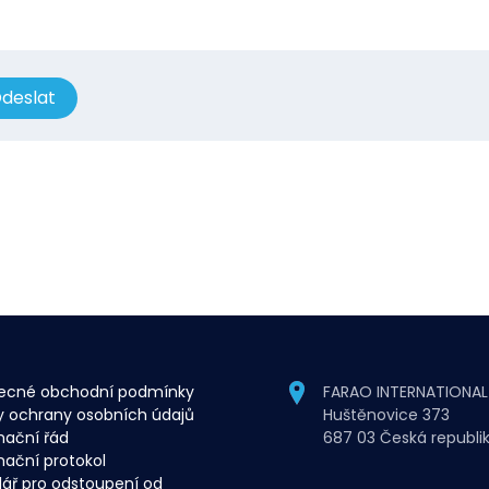
deslat
ecné obchodní podmínky
FARAO INTERNATIONAL s
y ochrany osobních údajů
Huštěnovice 373
mační řád
687 03 Česká republi
ační protokol
ář pro odstoupení od