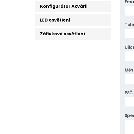
Ema
Konfigurátor Akvárií
LED osvětlení
Tel
Zářivkové osvětlení
Ulic
Měs
PSČ
Spe