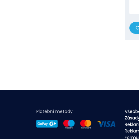
O
Platební metody
Všeob
Zásad
Rekla
Reklam
Formul