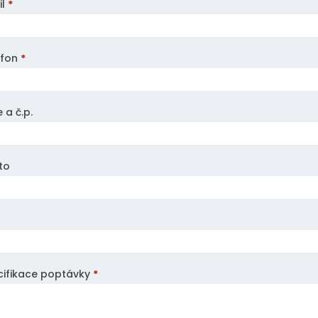
il
*
efon
*
e a č.p.
to
cifikace poptávky
*