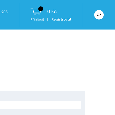
0
0
Kč
 285
CZ
Přihlásit
|
Registrovat