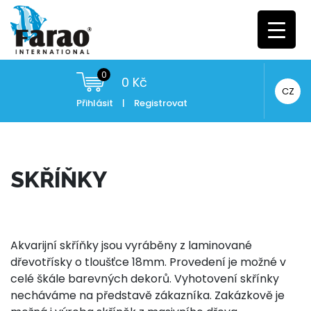
0
0
Kč
CZ
Přihlásit
|
Registrovat
SKŘÍŇKY
Akvarijní skříňky jsou vyráběny z laminované
dřevotřísky o tloušťce 18mm. Provedení je možné v
celé škále barevných dekorů. Vyhotovení skřínky
necháváme na představě zákazníka. Zakázkově je