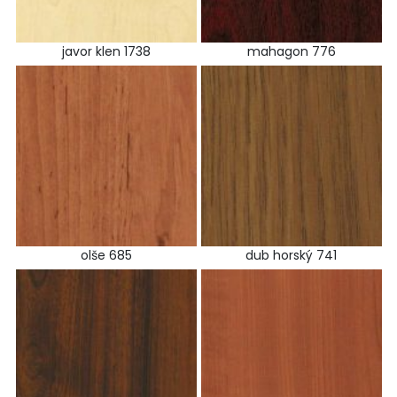
javor klen 1738
mahagon 776
olše 685
dub horský 741