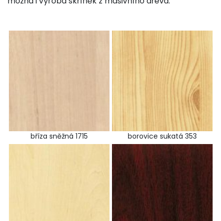
možná i výroba skříněk z masivního dřeva.
bříza sněžná 1715
borovice sukatá 353